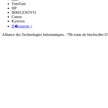
TomTom
HP
IBM/LENOVO
Canon
Kyocera
D�couvrir +
Alliance des Technologies Informatiques - 79b route de bischwil