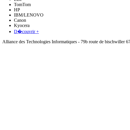
TomTom
HP
IBM/LENOVO
Canon
Kyocera
D�couvrir +
Alliance des Technologies Informatiques - 79b route de bischwil