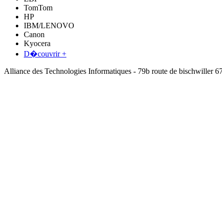
TomTom
HP
IBM/LENOVO
Canon
Kyocera
D�couvrir +
Alliance des Technologies Informatiques - 79b route de bischwil