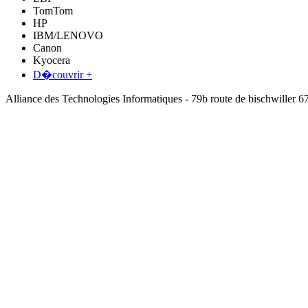
TomTom
HP
IBM/LENOVO
Canon
Kyocera
D�couvrir +
Alliance des Technologies Informatiques - 79b route de bischwil