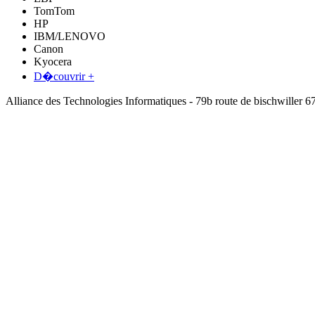
TomTom
HP
IBM/LENOVO
Canon
Kyocera
D�couvrir +
Alliance des Technologies Informatiques - 79b route de bischwil