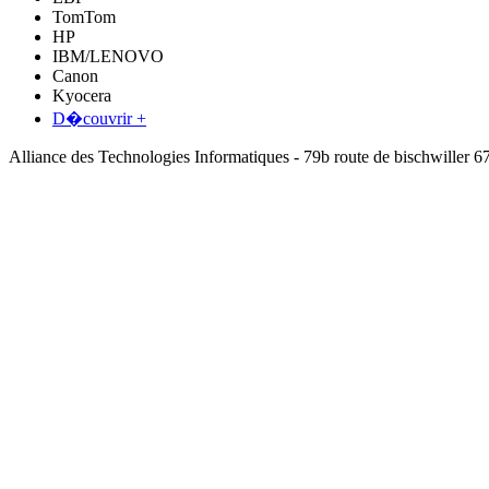
TomTom
HP
IBM/LENOVO
Canon
Kyocera
D�couvrir +
Alliance des Technologies Informatiques - 79b route de bischwil